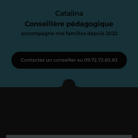
Le devis reçu vous convient ? C’est
parfait. À partir de maintenant nous
Catalina
nous occupons de tout.
Conseillère pédagogique
accompagne nos familles depuis 2022
Étape 3
Contactez un conseiller au 09.72.72.83.83
Je vous présente votre
enseignant sous 72
heures maximum
Vous fixez avec lui la date du premier
cours. Je vous recontacte à l’issue de
cette séance pour faire un premier