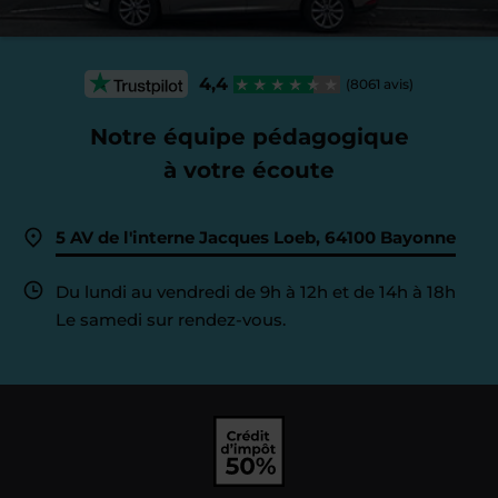
4,4
(8061 avis)
Notre équipe pédagogique
à votre écoute
5 AV de l'interne Jacques Loeb, 64100 Bayonne
Du lundi au vendredi de 9h à 12h et de 14h à 18h
Le samedi sur rendez-vous.