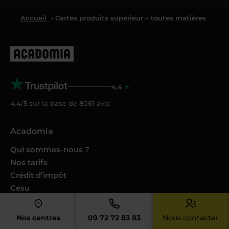
Accueil
› Cartes produits supérieur – toutes matières
4.4
4.4/5 sur la base de
8061
avis
Acadomia
Qui sommes-nous ?
Nos tarifs
Crédit d’impôt
Cesu
Nos conseils et guides
Nos Podcasts Ambition Sup
Nos centres
09 72 72 83 83
Nous contacter
Avis des familles