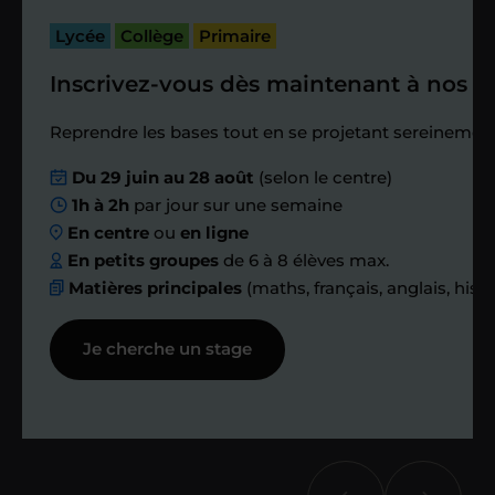
bilan et vérifier que tout s’est bien
passé.
Lycée
Collège
Primaire
Inscrivez-vous dès maintenant à nos st
Étape 4
Reprendre les bases tout en se projetant sereinement
Nous planifions
Du 29 juin au 28 août
(selon le centre)
1h à 2h
par jour sur une semaine
ensemble des
En centre
ou
en ligne
échanges réguliers
En petits groupes
de 6 à 8 élèves max.
Matières principales
(maths, français, anglais, hist
Afin de suivre le travail et les progrès
Je cherche un stage
réalisés, votre enseignant et moi-
même vous proposons des points et
des bilans tout au long de votre
accompagnement.