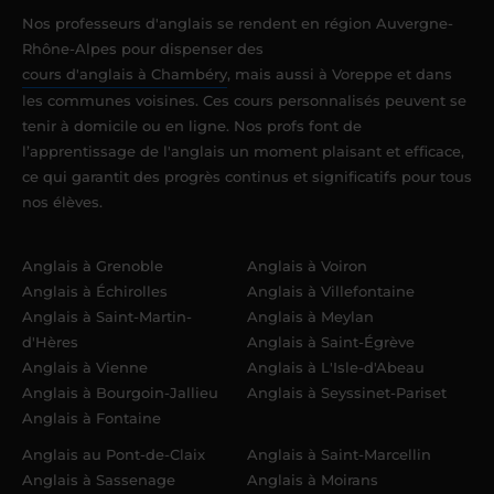
Nos professeurs d'anglais se rendent en région Auvergne-
Rhône-Alpes pour dispenser des
cours d'anglais à Chambéry
, mais aussi à Voreppe et dans
les communes voisines. Ces cours personnalisés peuvent se
tenir à domicile ou en ligne. Nos profs font de
l’apprentissage de l'anglais un moment plaisant et efficace,
ce qui garantit des progrès continus et significatifs pour tous
nos élèves.
Anglais à Grenoble
Anglais à Voiron
Anglais à Échirolles
Anglais à Villefontaine
Anglais à Saint-Martin-
Anglais à Meylan
d'Hères
Anglais à Saint-Égrève
Anglais à Vienne
Anglais à L'Isle-d'Abeau
Anglais à Bourgoin-Jallieu
Anglais à Seyssinet-Pariset
Anglais à Fontaine
Anglais au Pont-de-Claix
Anglais à Saint-Marcellin
Anglais à Sassenage
Anglais à Moirans