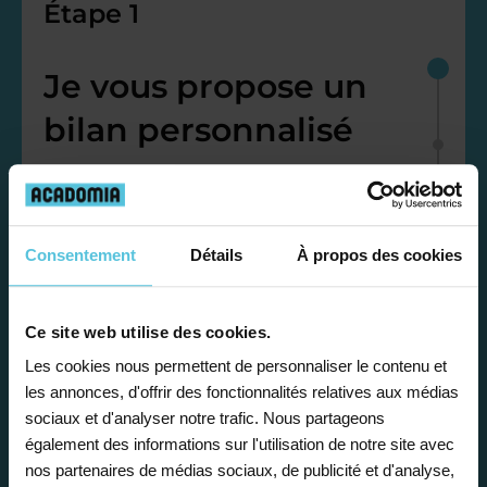
Étape 1
Je vous propose un
bilan personnalisé
Gratuite et sans engagement, une
première étape pour faire le point sur
la situation scolaire de votre enfant, ses
Consentement
Détails
À propos des cookies
besoins et vous préconiser la solution la
plus adaptée.
Ce site web utilise des cookies.
Les cookies nous permettent de personnaliser le contenu et
les annonces, d'offrir des fonctionnalités relatives aux médias
Étape 2
sociaux et d'analyser notre trafic. Nous partageons
également des informations sur l'utilisation de notre site avec
Je vous envoie une
nos partenaires de médias sociaux, de publicité et d'analyse,