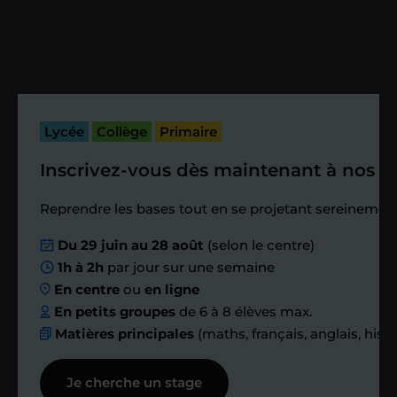
Vous fixez avec lui la date du premier
cours. Je vous recontacte à l’issue de
cette séance pour faire un premier
bilan et vérifier que tout s’est bien
passé.
Lycée
Collège
Primaire
Inscrivez-vous dès maintenant à nos st
Étape 4
Reprendre les bases tout en se projetant sereinement
Nous planifions
Du 29 juin au 28 août
(selon le centre)
1h à 2h
par jour sur une semaine
ensemble des
En centre
ou
en ligne
échanges réguliers
En petits groupes
de 6 à 8 élèves max.
Matières principales
(maths, français, anglais, hist
Afin de suivre le travail et les progrès
Je cherche un stage
réalisés, votre enseignant et moi-