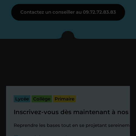
Étape 3
Contactez un conseiller au 09.72.72.83.83
Je vous présente votre
enseignant sous 72
heures maximum
Vous fixez avec lui la date du premier
cours. Je vous recontacte à l’issue de
cette séance pour faire un premier
bilan et vérifier que tout s’est bien
passé.
Lycée
Collège
Primaire
Inscrivez-vous dès maintenant à nos st
Étape 4
Reprendre les bases tout en se projetant sereinement