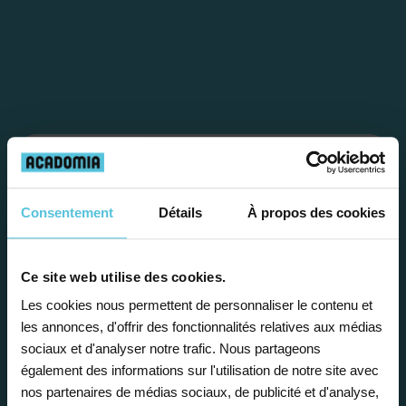
Étape 1
Consentement
Détails
À propos des cookies
Je vous propose un
bilan personnalisé
Ce site web utilise des cookies.
Les cookies nous permettent de personnaliser le contenu et
Gratuite et sans engagement, une
les annonces, d'offrir des fonctionnalités relatives aux médias
première étape pour faire le point sur
sociaux et d'analyser notre trafic. Nous partageons
également des informations sur l'utilisation de notre site avec
la situation scolaire de votre enfant, ses
nos partenaires de médias sociaux, de publicité et d'analyse,
besoins et vous préconiser la solution la