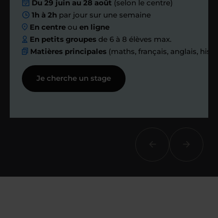
Nous planifions
Du 29 juin au 28 août
(selon le centre)
1h à 2h
par jour sur une semaine
ensemble des
En centre
ou
en ligne
échanges réguliers
En petits groupes
de 6 à 8 élèves max.
Matières principales
(maths, français, anglais, hist
Afin de suivre le travail et les progrès
Je cherche un stage
réalisés, votre enseignant et moi-
même vous proposons des points et
des bilans tout au long de votre
accompagnement.