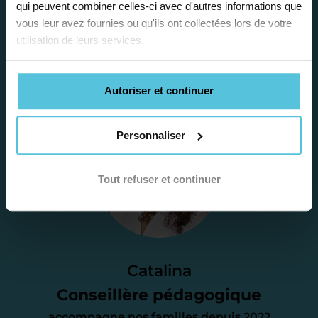
la situation scolaire de votre enfant, ses
qui peuvent combiner celles-ci avec d'autres informations que
vous leur avez fournies ou qu'ils ont collectées lors de votre
besoins et vous préconiser la solution la
utilisation de leurs services.
plus adaptée.
Autoriser et continuer
Étape 2
Personnaliser
Je vous envoie une
proposition
Tout refuser et continuer
d’accompagnement
Le devis reçu vous convient ? C’est
parfait. À partir de maintenant nous
Catalina
nous occupons de tout.
Conseillère pédagogique
accompagne nos familles depuis 2022