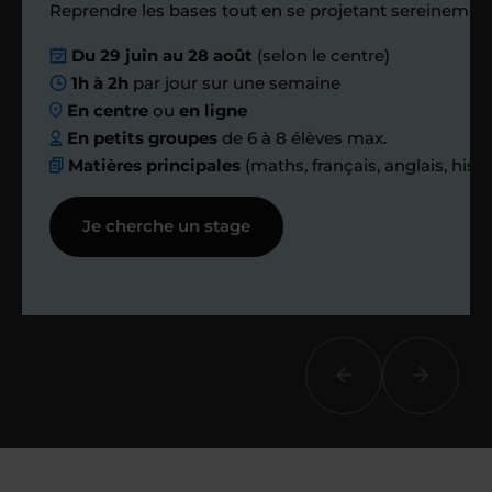
Reprendre les bases tout en se projetant sereinement
Nous planifions
Du 29 juin au 28 août
(selon le centre)
1h à 2h
par jour sur une semaine
ensemble des
En centre
ou
en ligne
échanges réguliers
En petits groupes
de 6 à 8 élèves max.
Matières principales
(maths, français, anglais, hist
Afin de suivre le travail et les progrès
Je cherche un stage
réalisés, votre enseignant et moi-
même vous proposons des points et
des bilans tout au long de votre
accompagnement.