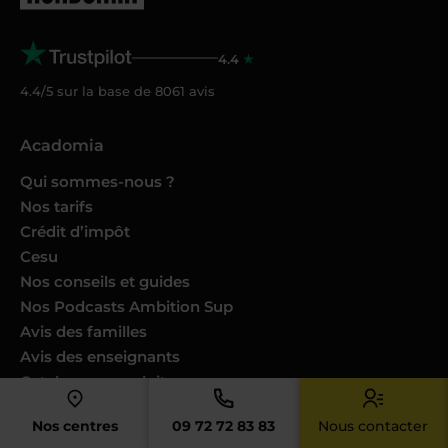
4.4
4.4/5 sur la base de
8061
avis
Acadomia
Qui sommes-nous ?
Nos tarifs
Crédit d’impôt
Cesu
Nos conseils et guides
Nos Podcasts Ambition Sup
Avis des familles
Avis des enseignants
Catalogues produits
Nos engagements
Nos centres
09 72 72 83 83
Nous contacter
Nous joindre