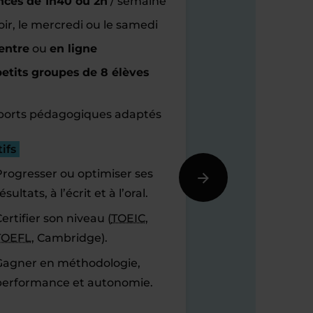
nces de 1h40 ou 2h
/ semaine
oir, le mercredi ou le samedi
entre
ou
en ligne
etits groupes de 8 élèves
orts pédagogiques adaptés
ifs
Progresser ou optimiser ses
ésultats, à l’écrit et à l’oral.
ertifier son niveau (
TOEIC
,
TOEFL
, Cambridge).
Gagner en méthodologie,
performance et autonomie.