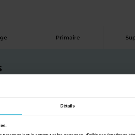
ège
Primaire
Sup
s
ais à Saint-
 pour mieux
Détails
ies.
ée à Saint-Aignan-
personnaliser le contenu et les annonces, d'offrir des fonctionnalité