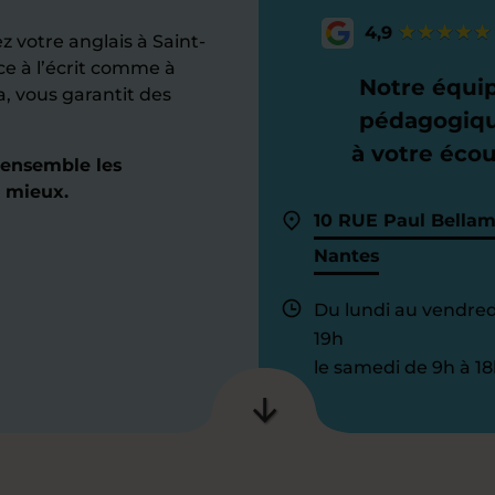
4,9
 votre anglais à Saint-
e à l’écrit comme à
Notre équi
a, vous garantit des
pédagogiq
à votre éco
 ensemble les
 mieux.
10 RUE Paul Bella
Nantes
Du lundi au vendred
19h
le samedi de 9h à 18