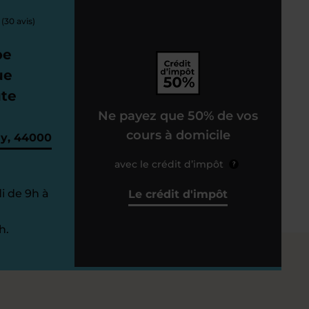
(30 avis)
pe
ue
ute
Ne payez que 50% de vos
cours à domicile
my, 44000
avec le crédit d’impôt
?
i de 9h à
Le crédit d'impôt
h.