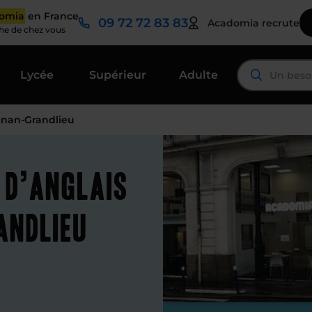
domia
en France
09 72 72 83 83
Acadomia recrute
che de chez vous
Lycée
Supérieur
Adulte
ignan-Grandlieu
 d’anglais
andlieu