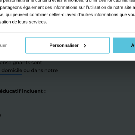
anglais adaptées pour les
s partageons également des informations sur l'utilisation de notre sit
s fondamentales du
yse, qui peuvent combiner celles-ci avec d'autres informations que vou
ité, donner son avis
isation de leurs services.
n focus particulier mis sur
ants bilingues, nos élèves
e et dynamique.
nuer
Personnaliser
A
n l'emploi du temps de
 enseignants sont
à domicile
ou dans notre
ducatif incluent :
s