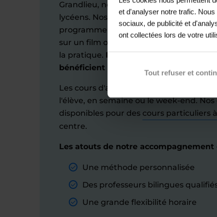
Grandlieu, nous proposons des leçons d’
et d'analyser notre trafic. Nou
lycéens. Nos cours couvrent les notion
sociaux, de publicité et d'anal
programme (communiquer avec spontané
ont collectées lors de votre util
sur un film ou une émission, etc.) avec u
la pratique.
Par le biais de nos enseign
bénéficient d'une méthode sur mesur
Tout refuser et conti
Les cours d'anglais sont organisés selo
l'élève, en semaine ou le week-end. Nos
disponibles pour des
cours particuliers 
centre.
Les atouts de notre accompagnement é
Une méthode personnalisée
Des professeurs bilingues qualifié
Une grande flexibilité horaire