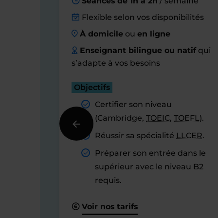
Séances de 1h à 2h
/ semaine
Flexible selon vos disponibilités
À domicile
ou
en ligne
Enseignant bilingue ou natif
qui
s’adapte à vos besoins
Objectifs
Certifier son niveau
(Cambridge,
TOEIC
,
TOEFL
).
Réussir sa spécialité
LLCER
.
Préparer son entrée dans le
supérieur avec le niveau B2
requis.
Voir nos tarifs