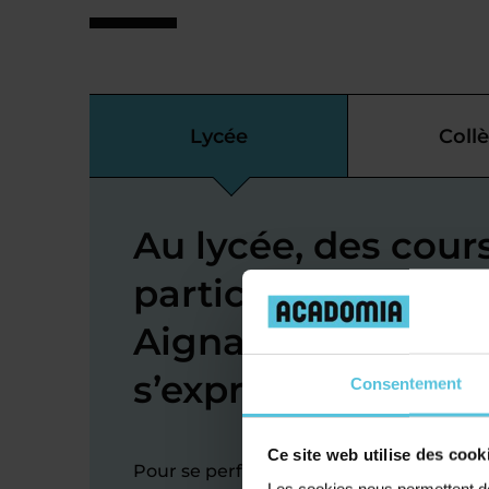
Lycée
Coll
Au lycée, des cour
particuliers d’angl
Aignan-Grandlieu
s’exprimer
Consentement
Ce site web utilise des cook
Pour se perfectionner en anglais au lyc
Les cookies nous permettent de 