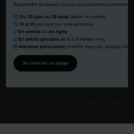
Reprendre les bases tout en se projetant sereinement
Nous planifions
Du 29 juin au 28 août
(selon le centre)
1h à 2h
par jour sur une semaine
ensemble des
En centre
ou
en ligne
échanges réguliers
En petits groupes
de 6 à 8 élèves max.
Matières principales
(maths, français, anglais, hist
Afin de suivre le travail et les progrès
Je cherche un stage
réalisés, votre enseignant et moi-
même vous proposons des points et
des bilans tout au long de votre
accompagnement.