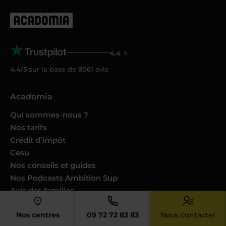
4.4
4.4/5 sur la base de
8061
avis
Acadomia
Qui sommes-nous ?
Nos tarifs
Crédit d’impôt
Cesu
Nos conseils et guides
Nos Podcasts Ambition Sup
Avis des familles
Avis des enseignants
Nos centres
09 72 72 83 83
Nous contacter
Catalogues produits