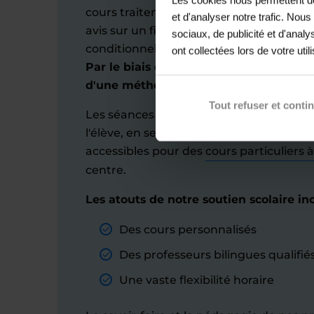
cours traitent les éléments essentiels
et d'analyser notre trafic. Nou
avis sur un film ou une émission, utilise
sociaux, de publicité et d'anal
conditionnel, etc.) avec un focus particul
ont collectées lors de votre util
Par le biais de nos professeurs bilingue
d'une méthode personnalisée et dyna
Tout refuser et conti
Les séances d'anglais sont planifiées se
l'élève, en semaine ou le week-end. Nos
accessibles pour des
cours particuliers 
centre.
Les atouts de notre soutien scolaire inc
Des cours personnalisés
Des professeurs bilingues qualifié
Une vaste flexibilité horaire