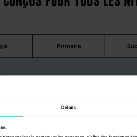
ège
Primaire
Sup
s
ais à
’améliorer
Détails
ée à Puylaurens, nous
ies.
s pour les lycéens. Nos
personnaliser le contenu et les annonces, d'offrir des fonctionnalité