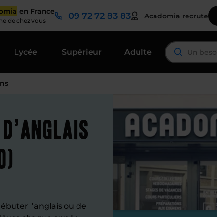
domia
en France
09 72 72 83 83
Acadomia recrute
che de chez vous
Lycée
Supérieur
Adulte
ens
 d’anglais
0)
ébuter l’anglais ou de