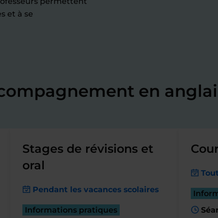
professeurs permettent
s et à se
ccompagnement en anglai
Stages de révisions et
Cour
oral
Tout
Pendant les vacances scolaires
Infor
Informations pratiques
Séa