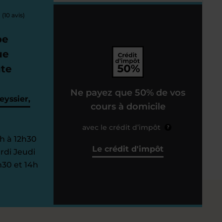
(10 avis)
pe
ue
ute
Ne payez que 50% de vos
eyssier,
cours à domicile
avec le crédit d’impôt
?
h à 12h30
Le crédit d'impôt
rdi Jeudi
h30 et 14h