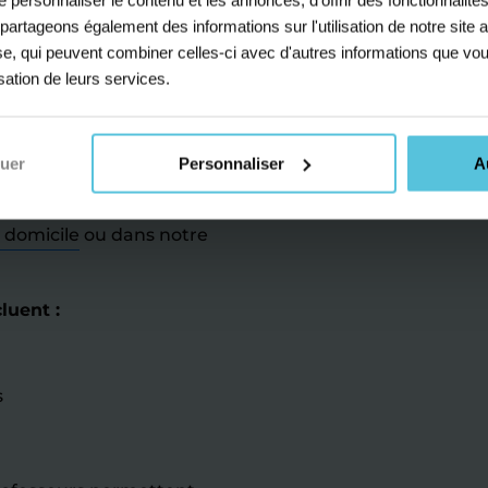
 du programme (donner son
s partageons également des informations sur l'utilisation de notre sit
r des phrases au
yse, qui peuvent combiner celles-ci avec d'autres informations que vou
ier mis sur la pratique.
isation de leurs services.
s, nos élèves profitent
mique.
nuer
Personnaliser
A
lon l'emploi du temps de
 professeurs sont
à domicile
ou dans notre
luent :
s