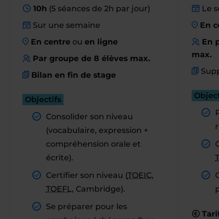
10h
(5 séances de 2h par jour)
Le s
Sur une semaine
En c
En centre
ou
en ligne
En p
max.
Par groupe de 8 élèves max.
Supp
Bilan en fin de stage
Object
Objectifs
Consolider son niveau
r
(vocabulaire, expression +
compréhension orale et
C
écrite).
Certifier son niveau (
TOEIC
,
TOEFL
, Cambridge).
Se préparer pour les
Tari