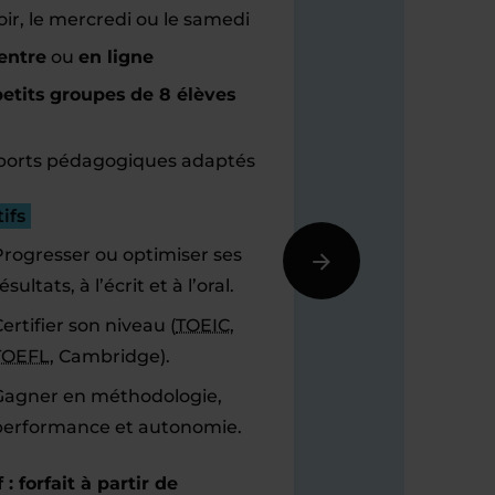
oir, le mercredi ou le samedi
entre
ou
en ligne
etits groupes de 8 élèves
orts pédagogiques adaptés
ifs
Progresser ou optimiser ses
ésultats, à l’écrit et à l’oral.
ertifier son niveau (
TOEIC
,
TOEFL
, Cambridge).
Gagner en méthodologie,
performance et autonomie.
f : forfait à partir de