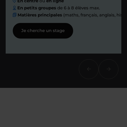
En centre
ou
en ligne
échanges réguliers
En petits groupes
de 6 à 8 élèves max.
Matières principales
(maths, français, anglais, hist
Afin de suivre le travail et les progrès
Je cherche un stage
réalisés, votre enseignant et moi-
même vous proposons des points et
des bilans tout au long de votre
accompagnement.