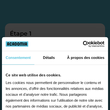
Étape 1
Je vous propose un
bilan personnalisé
Consentement
Détails
À propos des cookies
Gratuite et sans engagement, une
Ce site web utilise des cookies.
première étape pour faire le point sur
Les cookies nous permettent de personnaliser le contenu et
la situation scolaire de votre enfant, ses
les annonces, d'offrir des fonctionnalités relatives aux médias
besoins et vous préconiser la solution la
sociaux et d'analyser notre trafic. Nous partageons
également des informations sur l'utilisation de notre site avec
plus adaptée.
nos partenaires de médias sociaux, de publicité et d'analyse,