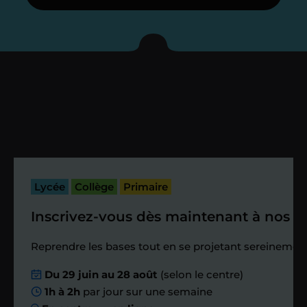
Je vous présente votre
enseignant sous 72
heures maximum
Vous fixez avec lui la date du premier
cours. Je vous recontacte à l’issue de
cette séance pour faire un premier
bilan et vérifier que tout s’est bien
passé.
Lycée
Collège
Primaire
Inscrivez-vous dès maintenant à nos st
Étape 4
Reprendre les bases tout en se projetant sereinement
Nous planifions
Du 29 juin au 28 août
(selon le centre)
1h à 2h
par jour sur une semaine
ensemble des