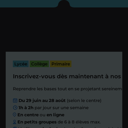
enseignant sous 72
heures maximum
Vous fixez avec lui la date du premier
cours. Je vous recontacte à l’issue de
cette séance pour faire un premier
bilan et vérifier que tout s’est bien
passé.
Lycée
Collège
Primaire
Inscrivez-vous dès maintenant à nos st
Étape 4
Reprendre les bases tout en se projetant sereinement
Nous planifions
Du 29 juin au 28 août
(selon le centre)
1h à 2h
par jour sur une semaine
ensemble des
En centre
ou
en ligne
échanges réguliers
En petits groupes
de 6 à 8 élèves max.