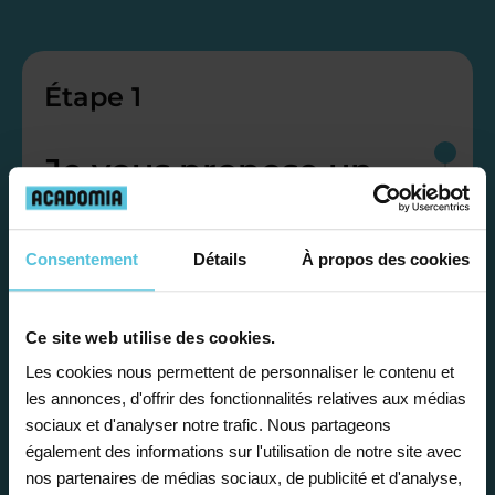
Étape 1
Je vous propose un
bilan personnalisé
Consentement
Détails
À propos des cookies
Gratuite et sans engagement, une
première étape pour faire le point sur
Ce site web utilise des cookies.
la situation scolaire de votre enfant, ses
besoins et vous préconiser la solution la
Les cookies nous permettent de personnaliser le contenu et
les annonces, d'offrir des fonctionnalités relatives aux médias
plus adaptée.
sociaux et d'analyser notre trafic. Nous partageons
également des informations sur l'utilisation de notre site avec
nos partenaires de médias sociaux, de publicité et d'analyse,
Étape 2