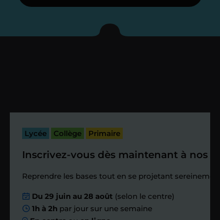
Je vous présente votre
enseignant sous 72
heures maximum
Vous fixez avec lui la date du premier
cours. Je vous recontacte à l’issue de
cette séance pour faire un premier
bilan et vérifier que tout s’est bien
passé.
Lycée
Collège
Primaire
Inscrivez-vous dès maintenant à nos st
Étape 4
Reprendre les bases tout en se projetant sereinement
Nous planifions
Du 29 juin au 28 août
(selon le centre)
1h à 2h
par jour sur une semaine
ensemble des