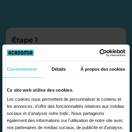
Étape 1
Je vous propose un
bilan personnalisé
Consentement
Détails
À propos des cookies
Gratuite et sans engagement, une
Ce site web utilise des cookies.
première étape pour faire le point sur
Les cookies nous permettent de personnaliser le contenu et
la situation scolaire de votre enfant, ses
les annonces, d'offrir des fonctionnalités relatives aux médias
besoins et vous préconiser la solution la
sociaux et d'analyser notre trafic. Nous partageons
également des informations sur l'utilisation de notre site avec
plus adaptée.
nos partenaires de médias sociaux, de publicité et d'analyse,