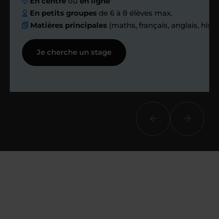
En centre
ou
en ligne
échanges réguliers
En petits groupes
de 6 à 8 élèves max.
Matières principales
(maths, français, anglais, hist
Afin de suivre le travail et les progrès
Je cherche un stage
réalisés, votre enseignant et moi-
même vous proposons des points et
des bilans tout au long de votre
accompagnement.