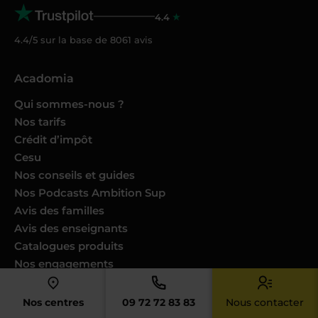
4.4
4.4/5 sur la base de
8061
avis
Acadomia
Qui sommes-nous ?
Nos tarifs
Crédit d’impôt
Cesu
Nos conseils et guides
Nos Podcasts Ambition Sup
Avis des familles
Avis des enseignants
Catalogues produits
Nos engagements
Nous joindre
Nos centres
09 72 72 83 83
Nous contacter
Devenir enseignant