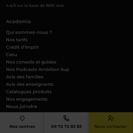
4.4/5 sur la base de
8061
avis
Acadomia
Qui sommes-nous ?
Nos tarifs
Crédit d’impôt
Cesu
Nos conseils et guides
Nos Podcasts Ambition Sup
Avis des familles
Avis des enseignants
Catalogues produits
Nos engagements
Nous joindre
Devenir enseignant
Devenir professeur musique
Nos centres
09 72 72 83 83
Nous contacter
Trouver un cours dans ma ville