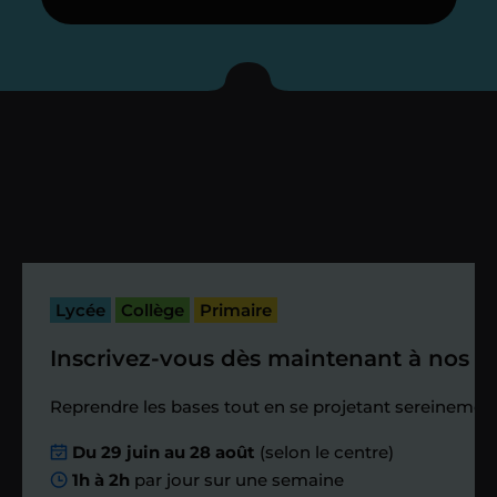
Je vous présente votre
enseignant sous 72
heures maximum
Vous fixez avec lui la date du premier
cours. Je vous recontacte à l’issue de
cette séance pour faire un premier
bilan et vérifier que tout s’est bien
passé.
Lycée
Collège
Primaire
Inscrivez-vous dès maintenant à nos st
Étape 4
Reprendre les bases tout en se projetant sereinement
Nous planifions
Du 29 juin au 28 août
(selon le centre)
1h à 2h
par jour sur une semaine
ensemble des