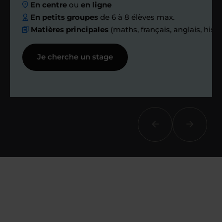
En centre
ou
en ligne
échanges réguliers
En petits groupes
de 6 à 8 élèves max.
Matières principales
(maths, français, anglais, hist
Afin de suivre le travail et les progrès
Je cherche un stage
réalisés, votre enseignant et moi-
même vous proposons des points et
des bilans tout au long de votre
accompagnement.