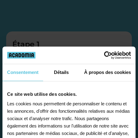
Étape 1
Je vous propose un
Consentement
Détails
À propos des cookies
bilan personnalisé
Ce site web utilise des cookies.
Gratuite et sans engagement, une
première étape pour faire le point sur
Les cookies nous permettent de personnaliser le contenu et
les annonces, d'offrir des fonctionnalités relatives aux médias
la situation scolaire de votre enfant, ses
sociaux et d'analyser notre trafic. Nous partageons
besoins et vous préconiser la solution la
également des informations sur l'utilisation de notre site avec
plus adaptée.
nos partenaires de médias sociaux, de publicité et d'analyse,