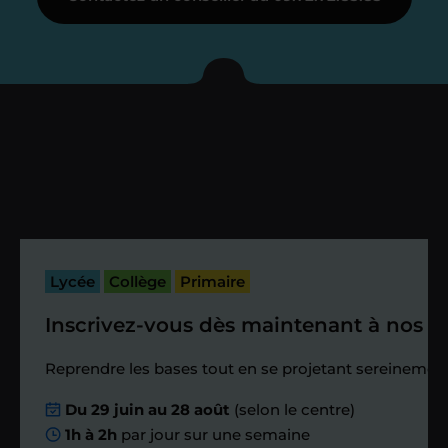
Je vous présente votre
enseignant sous 72
heures maximum
Vous fixez avec lui la date du premier
cours. Je vous recontacte à l’issue de
cette séance pour faire un premier
bilan et vérifier que tout s’est bien
passé.
Lycée
Collège
Primaire
Inscrivez-vous dès maintenant à nos st
Étape 4
Reprendre les bases tout en se projetant sereinement
Nous planifions
Du 29 juin au 28 août
(selon le centre)
1h à 2h
par jour sur une semaine
ensemble des