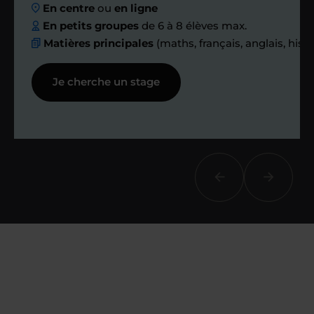
En centre
ou
en ligne
échanges réguliers
En petits groupes
de 6 à 8 élèves max.
Matières principales
(maths, français, anglais, hist
Afin de suivre le travail et les progrès
Je cherche un stage
réalisés, votre enseignant et moi-
même vous proposons des points et
des bilans tout au long de votre
accompagnement.