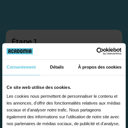
Étape 1
Je vous propose un
Consentement
Détails
À propos des cookies
bilan personnalisé
Ce site web utilise des cookies.
Gratuite et sans engagement, une
Les cookies nous permettent de personnaliser le contenu et
première étape pour faire le point sur
les annonces, d'offrir des fonctionnalités relatives aux médias
la situation scolaire de votre enfant, ses
sociaux et d'analyser notre trafic. Nous partageons
besoins et vous préconiser la solution la
également des informations sur l'utilisation de notre site avec
plus adaptée.
nos partenaires de médias sociaux, de publicité et d'analyse,