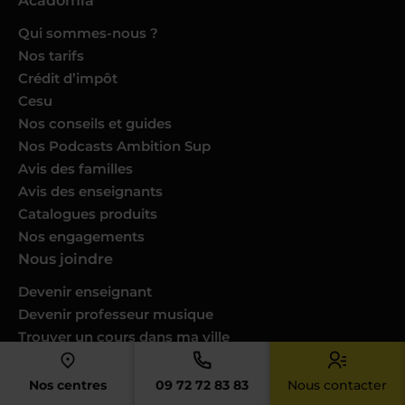
Acadomia
Qui sommes-nous ?
Nos tarifs
Crédit d’impôt
Cesu
Nos conseils et guides
Nos Podcasts Ambition Sup
Avis des familles
Avis des enseignants
Catalogues produits
Nos engagements
Nous joindre
Devenir enseignant
Devenir professeur musique
Trouver un cours dans ma ville
Donner des cours dans votre ville
Espace RH
Nos centres
09 72 72 83 83
Nous contacter
Nous contacter