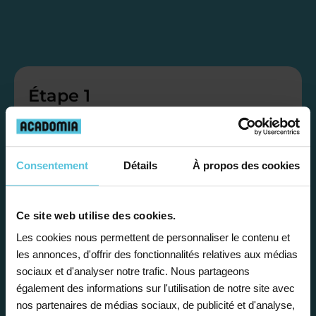
Étape 1
Je vous propose un
bilan personnalisé
Consentement
Détails
À propos des cookies
Gratuite et sans engagement, une
Ce site web utilise des cookies.
première étape pour faire le point sur
Les cookies nous permettent de personnaliser le contenu et
la situation scolaire de votre enfant, ses
les annonces, d'offrir des fonctionnalités relatives aux médias
besoins et vous préconiser la solution la
sociaux et d'analyser notre trafic. Nous partageons
également des informations sur l'utilisation de notre site avec
plus adaptée.
nos partenaires de médias sociaux, de publicité et d'analyse,