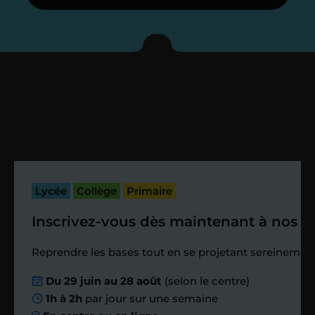
Je vous présente votre
enseignant sous 72
heures maximum
Vous fixez avec lui la date du premier
cours. Je vous recontacte à l’issue de
cette séance pour faire un premier
bilan et vérifier que tout s’est bien
passé.
Lycée
Collège
Primaire
Inscrivez-vous dès maintenant à nos st
Étape 4
Reprendre les bases tout en se projetant sereinement
Nous planifions
Du 29 juin au 28 août
(selon le centre)
1h à 2h
par jour sur une semaine
ensemble des