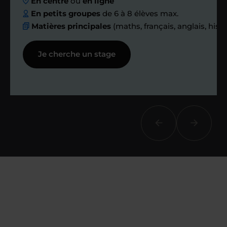
En centre
ou
en ligne
échanges réguliers
En petits groupes
de 6 à 8 élèves max.
Matières principales
(maths, français, anglais, hist
Afin de suivre le travail et les progrès
Je cherche un stage
réalisés, votre enseignant et moi-
même vous proposons des points et
des bilans tout au long de votre
accompagnement.