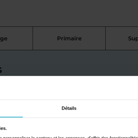
ège
Primaire
Sup
s
ais à Feurs
Détails
s d'anglais sont présents
objectifs, qu'il s'agisse
ies.
de remise à niveau. Au
personnaliser le contenu et les annonces, d'offrir des fonctionnalité