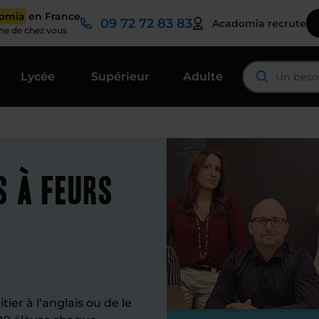
domia
en France
09 72 72 83 83
Acadomia recrute
che de chez vous
Lycée
Supérieur
Adulte
s à Feurs
ier à l’anglais ou de le