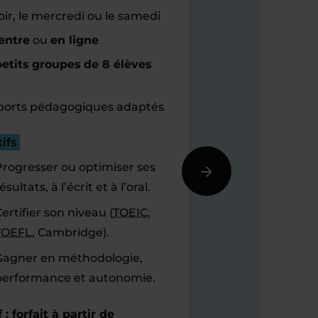
oir, le mercredi ou le samedi
entre
ou
en ligne
etits groupes de 8 élèves
orts pédagogiques adaptés
ifs
Progresser ou optimiser ses
ésultats, à l’écrit et à l’oral.
ertifier son niveau (
TOEIC
,
TOEFL
, Cambridge).
Gagner en méthodologie,
performance et autonomie.
f : forfait à partir de