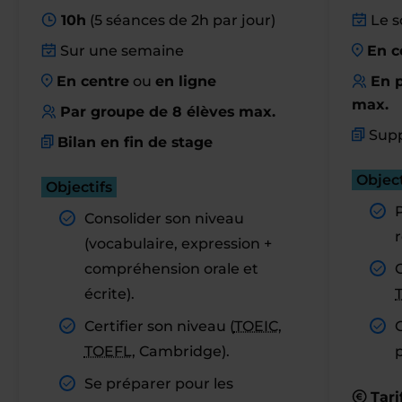
10h
(5 séances de 2h par jour)
Le s
Sur une semaine
En c
En centre
ou
en ligne
En p
max.
Par groupe de 8 élèves max.
Supp
Bilan en fin de stage
Object
Objectifs
Consolider son niveau
r
(vocabulaire, expression +
compréhension orale et
C
écrite).
Certifier son niveau (
TOEIC
,
TOEFL
, Cambridge).
Se préparer pour les
Tari