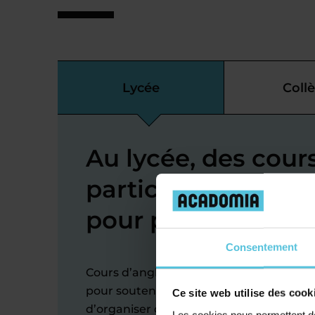
Lycée
Coll
Au lycée, des cour
particuliers d’angl
pour progresser
Consentement
Cours d’anglais à Feurs : nos enseignant
pour soutenir chaque élève à réaliser ses 
Ce site web utilise des cook
d’organiser des sessions de soutien ou 
Les cookies nous permettent de 