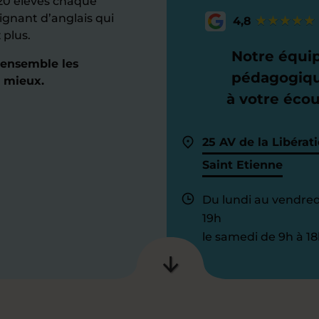
20 élèves chaque
ignant d’anglais qui
4,8
 plus.
Notre équi
 ensemble les
pédagogiq
 mieux.
à votre éco
25 AV de la Libérat
Saint Etienne
Du lundi au vendred
19h
le samedi de 9h à 18