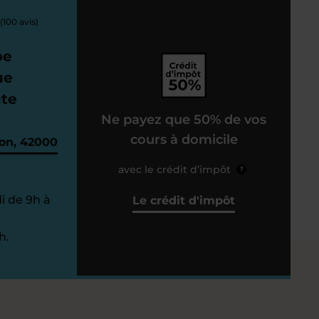
(100 avis)
pe
ue
ute
Ne payez que 50% de vos
cours à domicile
ion, 42000
avec le crédit d’impôt
?
i de 9h à
Le crédit d'impôt
h.