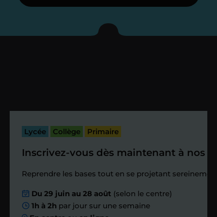
Je vous présente votre
enseignant sous 72
heures maximum
Vous fixez avec lui la date du premier
cours. Je vous recontacte à l’issue de
cette séance pour faire un premier
bilan et vérifier que tout s’est bien
passé.
Lycée
Collège
Primaire
Inscrivez-vous dès maintenant à nos st
Étape 4
Reprendre les bases tout en se projetant sereinement
Nous planifions
Du 29 juin au 28 août
(selon le centre)
1h à 2h
par jour sur une semaine
ensemble des