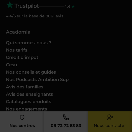
4.4
4.4/5 sur la base de
8061
avis
Acadomia
Qui sommes-nous ?
Nos tarifs
Crédit d’impôt
Cesu
Nos conseils et guides
Nos Podcasts Ambition Sup
Avis des familles
Avis des enseignants
Catalogues produits
Nos engagements
Nous joindre
Nos centres
09 72 72 83 83
Nous contacter
Devenir enseignant