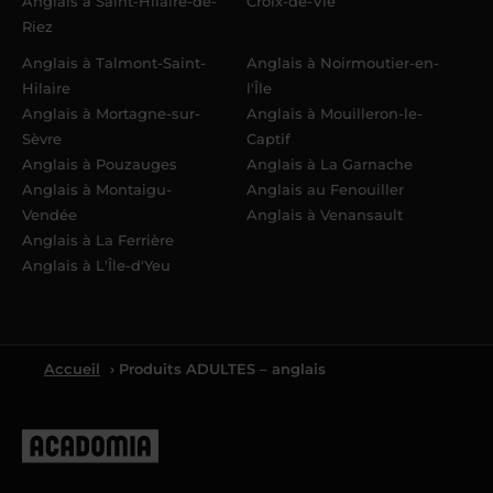
Anglais à Saint-Hilaire-de-
Croix-de-Vie
Riez
Anglais à Talmont-Saint-
Anglais à Noirmoutier-en-
Hilaire
l'Île
Anglais à Mortagne-sur-
Anglais à Mouilleron-le-
Sèvre
Captif
Anglais à Pouzauges
Anglais à La Garnache
Anglais à Montaigu-
Anglais au Fenouiller
Vendée
Anglais à Venansault
Anglais à La Ferrière
Anglais à L'Île-d'Yeu
Accueil
› Produits ADULTES – anglais