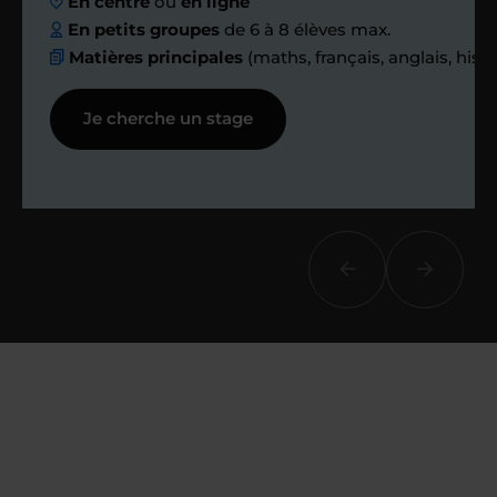
En centre
ou
en ligne
échanges réguliers
En petits groupes
de 6 à 8 élèves max.
Matières principales
(maths, français, anglais, hist
Afin de suivre le travail et les progrès
Je cherche un stage
réalisés, votre enseignant et moi-
même vous proposons des points et
des bilans tout au long de votre
accompagnement.