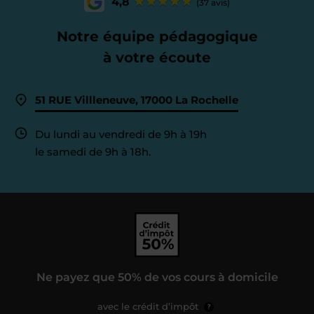
4,8
(37 avis)
Notre équipe pédagogique
à votre écoute
51 RUE Villleneuve, 17000 La Rochelle
Du lundi au vendredi de 9h à 19h
le samedi de 9h à 18h.
Ne payez que 50% de vos cours à domicile
avec le crédit d’impôt
?