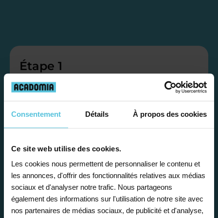
Étape 1
Je vous propose un
bilan personnalisé
Consentement
Détails
À propos des cookies
Gratuite et sans engagement, une
Ce site web utilise des cookies.
première étape pour faire le point sur
Les cookies nous permettent de personnaliser le contenu et
la situation scolaire de votre enfant, ses
les annonces, d'offrir des fonctionnalités relatives aux médias
besoins et vous préconiser la solution la
sociaux et d'analyser notre trafic. Nous partageons
également des informations sur l'utilisation de notre site avec
plus adaptée.
nos partenaires de médias sociaux, de publicité et d'analyse,