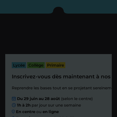
enseignant sous 72
heures maximum
Vous fixez avec lui la date du premier
cours. Je vous recontacte à l’issue de
cette séance pour faire un premier
bilan et vérifier que tout s’est bien
passé.
Lycée
Collège
Primaire
Inscrivez-vous dès maintenant à nos st
Étape 4
Reprendre les bases tout en se projetant sereinement
Nous planifions
Du 29 juin au 28 août
(selon le centre)
1h à 2h
par jour sur une semaine
ensemble des
En centre
ou
en ligne