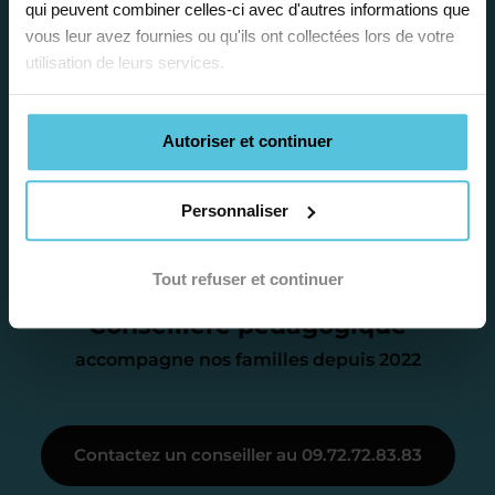
qui peuvent combiner celles-ci avec d'autres informations que
Étape 2
vous leur avez fournies ou qu'ils ont collectées lors de votre
utilisation de leurs services.
Je vous envoie une
proposition
Autoriser et continuer
d’accompagnement
Personnaliser
Le devis reçu vous convient ? C’est
parfait. À partir de maintenant nous
Tout refuser et continuer
Catalina
nous occupons de tout.
Conseillère pédagogique
accompagne nos familles depuis 2022
Étape 3
Contactez un conseiller au 09.72.72.83.83
Je vous présente votre