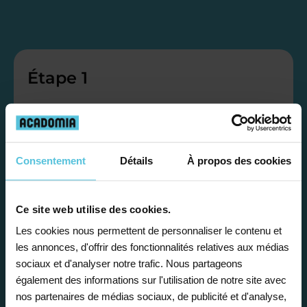
Étape 1
Je vous propose un
bilan personnalisé
Consentement
Détails
À propos des cookies
Gratuite et sans engagement, une
première étape pour faire le point sur
Ce site web utilise des cookies.
la situation scolaire de votre enfant, ses
Les cookies nous permettent de personnaliser le contenu et
les annonces, d'offrir des fonctionnalités relatives aux médias
besoins et vous préconiser la solution la
sociaux et d'analyser notre trafic. Nous partageons
plus adaptée.
également des informations sur l'utilisation de notre site avec
nos partenaires de médias sociaux, de publicité et d'analyse,