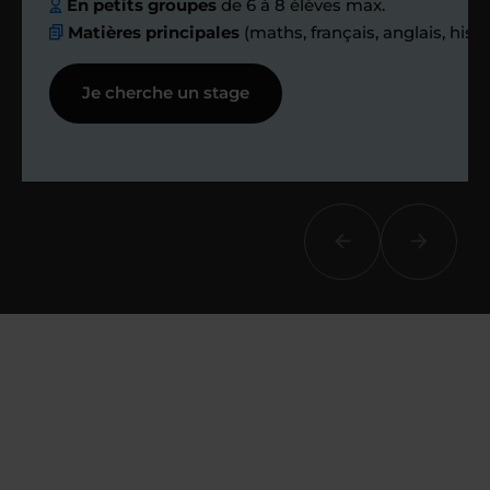
échanges réguliers
En petits groupes
de 6 à 8 élèves max.
Matières principales
(maths, français, anglais, hist
Afin de suivre le travail et les progrès
Je cherche un stage
réalisés, votre enseignant et moi-
même vous proposons des points et
des bilans tout au long de votre
accompagnement.