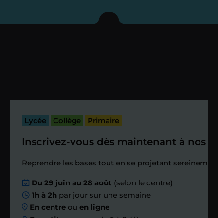
enseignant sous 72
heures maximum
Vous fixez avec lui la date du premier
cours. Je vous recontacte à l’issue de
cette séance pour faire un premier
bilan et vérifier que tout s’est bien
passé.
Lycée
Collège
Primaire
Inscrivez-vous dès maintenant à nos st
Étape 4
Reprendre les bases tout en se projetant sereinement
Nous planifions
Du 29 juin au 28 août
(selon le centre)
1h à 2h
par jour sur une semaine
ensemble des
En centre
ou
en ligne