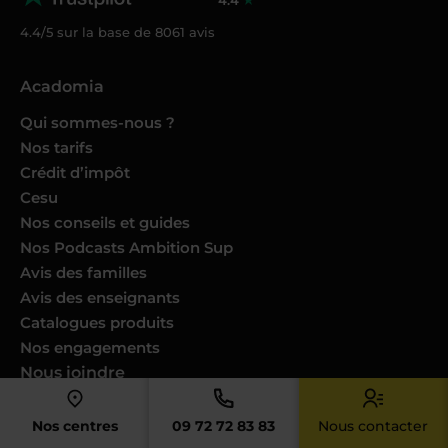
4.4/5 sur la base de
8061
avis
Acadomia
Qui sommes-nous ?
Nos tarifs
Crédit d’impôt
Cesu
Nos conseils et guides
Nos Podcasts Ambition Sup
Avis des familles
Avis des enseignants
Catalogues produits
Nos engagements
Nous joindre
Devenir enseignant
Nos centres
09 72 72 83 83
Nous contacter
Devenir professeur musique