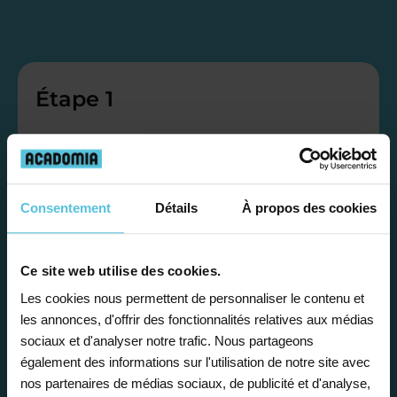
Étape 1
Je vous propose un
bilan personnalisé
Consentement
Détails
À propos des cookies
Gratuite et sans engagement, une
première étape pour faire le point sur
Ce site web utilise des cookies.
la situation scolaire de votre enfant, ses
Les cookies nous permettent de personnaliser le contenu et
besoins et vous préconiser la solution la
les annonces, d'offrir des fonctionnalités relatives aux médias
sociaux et d'analyser notre trafic. Nous partageons
plus adaptée.
également des informations sur l'utilisation de notre site avec
nos partenaires de médias sociaux, de publicité et d'analyse,