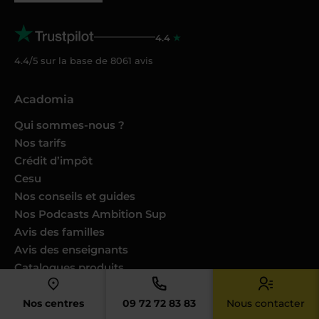
4.4
4.4/5 sur la base de
8061
avis
Acadomia
Qui sommes-nous ?
Nos tarifs
Crédit d’impôt
Cesu
Nos conseils et guides
Nos Podcasts Ambition Sup
Avis des familles
Avis des enseignants
Catalogues produits
Nos engagements
Nous joindre
Nos centres
09 72 72 83 83
Nous contacter