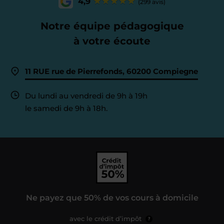
4,9
(299 avis)
Notre équipe pédagogique
à votre écoute
11 RUE rue de Pierrefonds, 60200 Compiegne
Du lundi au vendredi de 9h à 19h
le samedi de 9h à 18h.
Ne payez que 50% de vos cours à domicile
avec le crédit d’impôt
?