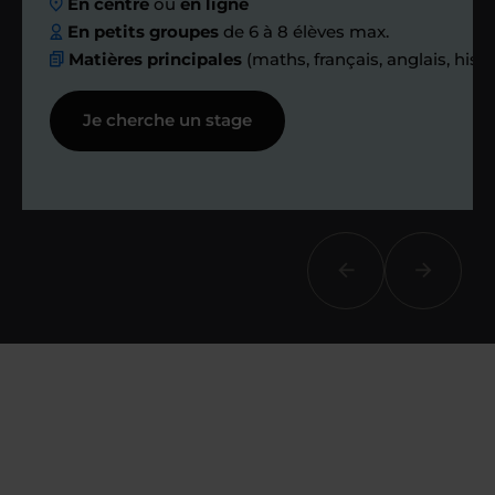
En centre
ou
en ligne
échanges réguliers
En petits groupes
de 6 à 8 élèves max.
Matières principales
(maths, français, anglais, hist
Afin de suivre le travail et les progrès
Je cherche un stage
réalisés, votre enseignant et moi-
même vous proposons des points et
des bilans tout au long de votre
accompagnement.