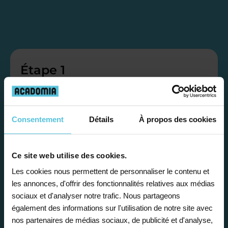
Étape 1
Je vous propose un
bilan personnalisé
Consentement
Détails
À propos des cookies
Gratuite et sans engagement, une
Ce site web utilise des cookies.
première étape pour faire le point sur
Les cookies nous permettent de personnaliser le contenu et
la situation scolaire de votre enfant, ses
les annonces, d'offrir des fonctionnalités relatives aux médias
sociaux et d'analyser notre trafic. Nous partageons
besoins et vous préconiser la solution la
également des informations sur l'utilisation de notre site avec
plus adaptée.
nos partenaires de médias sociaux, de publicité et d'analyse,