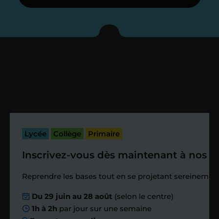
Je vous présente votre
enseignant sous 72
heures maximum
Vous fixez avec lui la date du premier
cours. Je vous recontacte à l’issue de
cette séance pour faire un premier
bilan et vérifier que tout s’est bien
passé.
Lycée
Collège
Primaire
Inscrivez-vous dès maintenant à nos st
Étape 4
Reprendre les bases tout en se projetant sereinement
Nous planifions
Du 29 juin au 28 août
(selon le centre)
1h à 2h
par jour sur une semaine
ensemble des