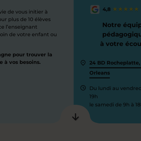
4,8
ie de vous initier à
ur plus de 10 élèves
Notre équi
ce l’enseignant
pédagogiq
oin de votre enfant ou
à votre éco
gne pour trouver la
e à vos besoins.
24 BD Rocheplatte
Orleans
Du lundi au vendred
19h
le samedi de 9h à 18