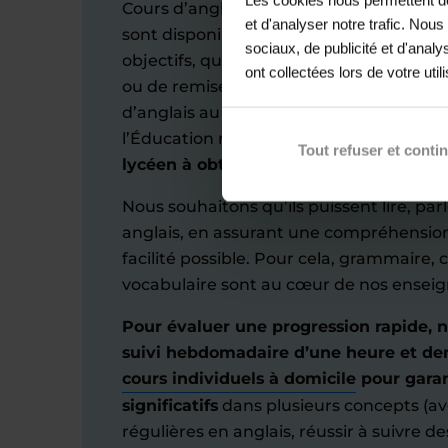
Cours d’anglais à Châtillon-sur-Loire : n
et d'analyser notre trafic. Nou
sont disponibles pour soutenir chaque él
sociaux, de publicité et d'anal
objectifs, qu'il s'agisse de mettre en pl
ont collectées lors de votre util
ou de remise à niveau. Au lycée, nous a
d’anglais au niveau des élèves en resp
l’Éducation nationale.
Notre objectif ét
Tout refuser et conti
lycéen à obtenir le niveau B2 en fin de
Nous souhaitons qu’ils puissent lire, par
anglais, en assurant une compréhension
facilité possible. Pour cela, grammaire,
vocabulaire sont au cœur de nos ensei
Pour évaluer une progression rapide
suivi hebdomadaire d’une heure et de
cours individuels à domicile
pour garan
significatifs
dans plusieurs concepts (avo
régulières en anglais, réussir à suivre des