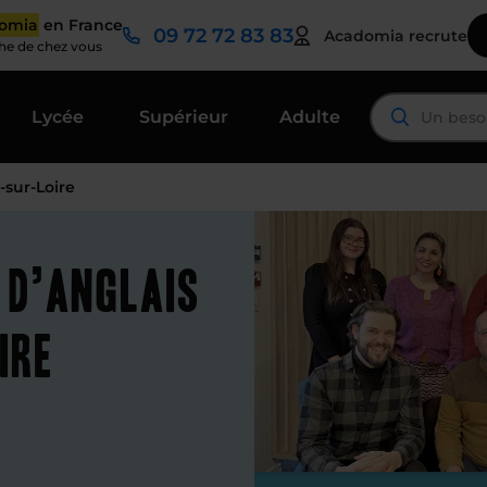
domia
en France
09 72 72 83 83
Acadomia recrute
che de chez vous
Lycée
Supérieur
Adulte
-sur-Loire
 d’anglais
ire