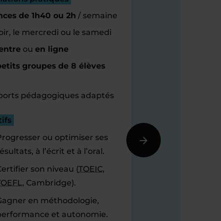
nces de 1h40 ou 2h
/ semaine
oir, le mercredi ou le samedi
entre
ou
en ligne
etits groupes de 8 élèves
orts pédagogiques adaptés
ifs
Progresser ou optimiser ses
ésultats, à l’écrit et à l’oral.
ertifier son niveau (
TOEIC
,
TOEFL
, Cambridge).
Gagner en méthodologie,
performance et autonomie.