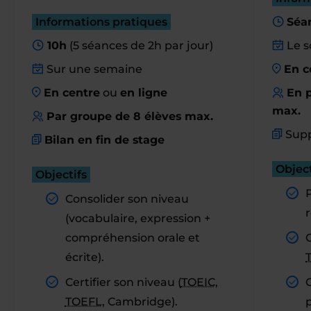
Informations pratiques
Séa
10h
(5 séances de 2h par jour)
Le s
Sur une semaine
En c
En centre
ou
en ligne
En p
max.
Par groupe de 8 élèves max.
Supp
Bilan en fin de stage
Object
Objectifs
Consolider son niveau
r
(vocabulaire, expression +
compréhension orale et
C
écrite).
Certifier son niveau (
TOEIC
,
TOEFL
, Cambridge).