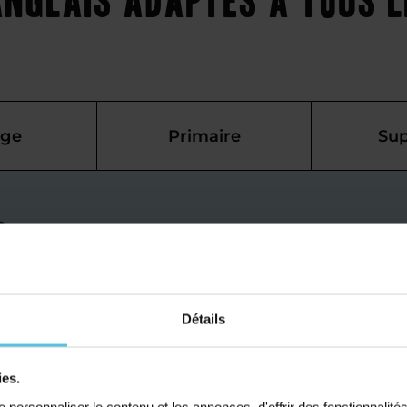
ège
Primaire
Sup
s
ais à
e pour mieux
Détails
ies.
personnaliser le contenu et les annonces, d'offrir des fonctionnalité