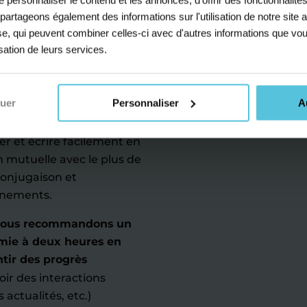
os professeurs d'anglais
s partageons également des informations sur l'utilisation de notre sit
ève à réaliser ses
yse, qui peuvent combiner celles-ci avec d'autres informations que vou
ace des sessions de soutien
isation de leurs services.
daptons nos cours
ectant les programmes de
ant d'aider chaque
nuer
Personnaliser
A
 terminale.
ler et écrire facilement en
 mutuelle avec le plus de
 conjugaison et
gnements.
, nous recommandons un
mie à deux heures en
tir des progrès
ir des interactions
 actualités, etc.)