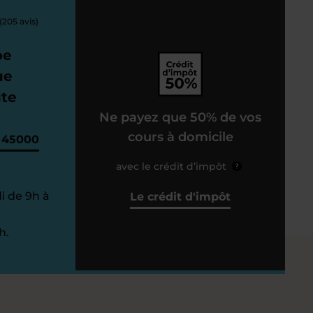
(205 avis)
pe
ue
ute
Ne payez que 50% de vos
cours à domicile
, 45000
avec le crédit d’impôt
?
i de 9h à
Le crédit d'impôt
h.