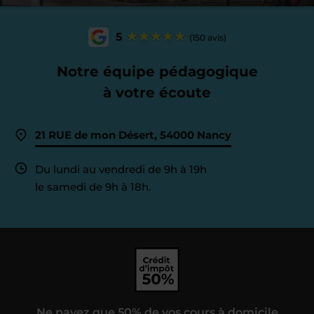
5
(150 avis)
Notre équipe pédagogique
à votre écoute
21 RUE de mon Désert, 54000 Nancy
Du lundi au vendredi de 9h à 19h
le samedi de 9h à 18h.
Ne payez que 50% de vos cours à domicile