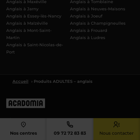
Anglais à Maxéville
Anglais à Tomblaine
Anglais à Jarny
Anglais à Neuves-Maisons
Anglais à Essey-lès-Nancy
Anglais à Joeuf
Anglais à Malzéville
Anglais à Champigneulles
Anglais à Mont-Saint-
Anglais à Frouard
Martin
Anglais à Ludres
Anglais à Saint-Nicolas-de-
Port
Accueil
› Produits ADULTES – anglais
4.4
Nos centres
09 72 72 83 83
Nous contacter
4.4/5 sur la base de
8061
avis