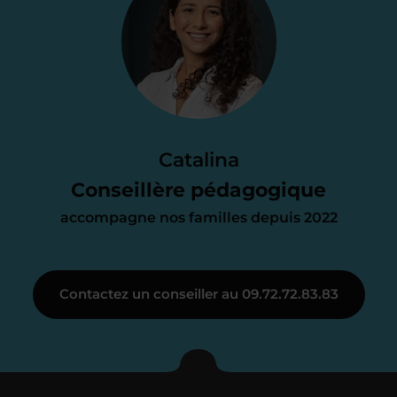
Je vous envoie une
proposition
d’accompagnement
Le devis reçu vous convient ? C’est
parfait. À partir de maintenant nous
Catalina
nous occupons de tout.
Conseillère pédagogique
accompagne nos familles depuis 2022
Étape 3
Contactez un conseiller au 09.72.72.83.83
Je vous présente votre
enseignant sous 72
heures maximum