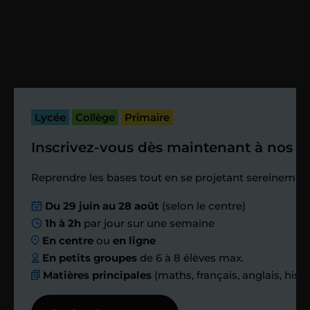
Vous fixez avec lui la date du premier
cours. Je vous recontacte à l’issue de
cette séance pour faire un premier
bilan et vérifier que tout s’est bien
passé.
Lycée
Collège
Primaire
Inscrivez-vous dès maintenant à nos st
Étape 4
Reprendre les bases tout en se projetant sereinement
Nous planifions
Du 29 juin au 28 août
(selon le centre)
1h à 2h
par jour sur une semaine
ensemble des
En centre
ou
en ligne
échanges réguliers
En petits groupes
de 6 à 8 élèves max.
Matières principales
(maths, français, anglais, hist
Afin de suivre le travail et les progrès