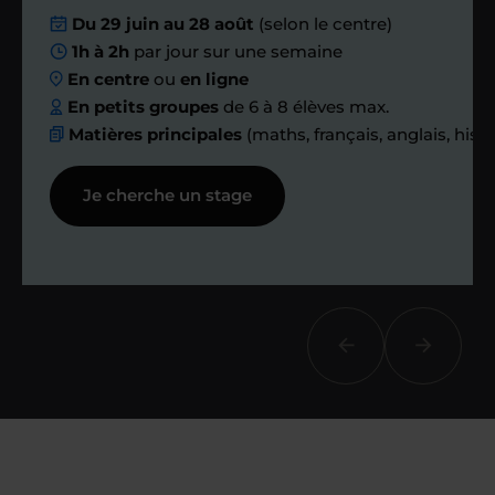
Du 29 juin au 28 août
(selon le centre)
Nous planifions
1h à 2h
par jour sur une semaine
En centre
ou
en ligne
ensemble des
En petits groupes
de 6 à 8 élèves max.
Matières principales
(maths, français, anglais, hist
échanges réguliers
Je cherche un stage
Afin de suivre le travail et les progrès
réalisés, votre enseignant et moi-
même vous proposons des points et
des bilans tout au long de votre
accompagnement.