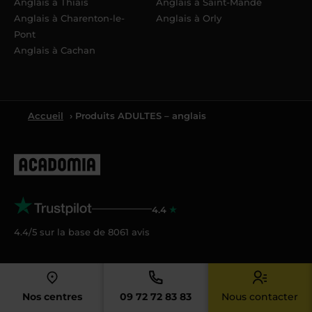
Anglais à Thiais
Anglais à Saint-Mandé
Anglais à Charenton-le-
Anglais à Orly
Pont
Anglais à Cachan
Accueil
› Produits ADULTES – anglais
4.4
4.4/5 sur la base de
8061
avis
Acadomia
Qui sommes-nous ?
Nos centres
09 72 72 83 83
Nous contacter