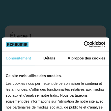
Étape 1
Je vous propose un
Consentement
Détails
À propos des cookies
bilan personnalisé
Ce site web utilise des cookies.
Gratuite et sans engagement, une
première étape pour faire le point sur
Les cookies nous permettent de personnaliser le contenu et
les annonces, d'offrir des fonctionnalités relatives aux médias
la situation scolaire de votre enfant, ses
sociaux et d'analyser notre trafic. Nous partageons
besoins et vous préconiser la solution la
également des informations sur l'utilisation de notre site avec
plus adaptée.
nos partenaires de médias sociaux, de publicité et d'analyse,