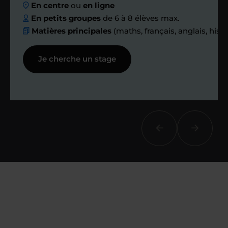
En centre
ou
en ligne
échanges réguliers
En petits groupes
de 6 à 8 élèves max.
Matières principales
(maths, français, anglais, hist
Afin de suivre le travail et les progrès
Je cherche un stage
réalisés, votre enseignant et moi-
même vous proposons des points et
des bilans tout au long de votre
accompagnement.