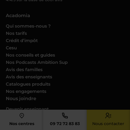
Acadomia
Qui sommes-nous ?
Nos tarifs
Crédit d’impôt
Cesu
Nos conseils et guides
Nos Podcasts Ambition Sup
Avis des familles
Avis des enseignants
Catalogues produits
Nos engagements
Nous joindre
Devenir enseignant
Devenir professeur musique
Trouver un cours dans ma ville
Nos centres
09 72 72 83 83
Nous contacter