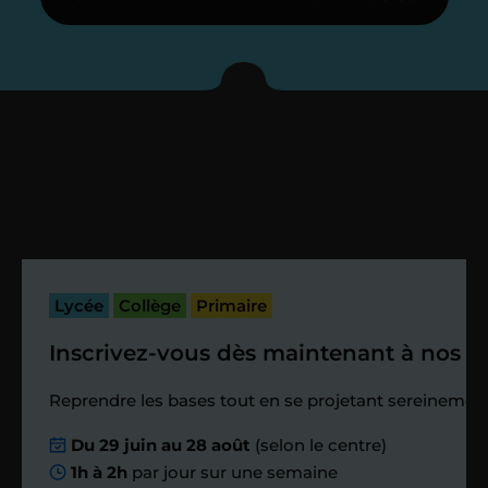
Je vous présente votre
enseignant sous 72
heures maximum
Vous fixez avec lui la date du premier
cours. Je vous recontacte à l’issue de
cette séance pour faire un premier
bilan et vérifier que tout s’est bien
passé.
Lycée
Collège
Primaire
Inscrivez-vous dès maintenant à nos st
Étape 4
Reprendre les bases tout en se projetant sereinement
Nous planifions
Du 29 juin au 28 août
(selon le centre)
1h à 2h
par jour sur une semaine
ensemble des