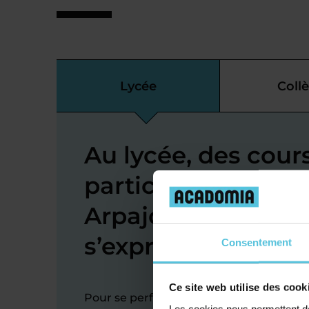
Lycée
Coll
Au lycée, des cour
particuliers d’angl
Arpajon-sur-Cère 
s’exprimer
Consentement
Ce site web utilise des cook
Pour se perfectionner en anglais au lyc
Les cookies nous permettent de 