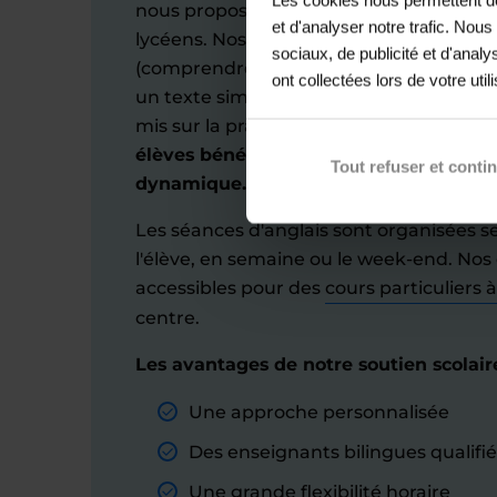
nous proposons des leçons d’anglais per
et d'analyser notre trafic. Nou
lycéens. Nos cours traitent les concept
sociaux, de publicité et d'anal
(comprendre des discours oraux, analys
ont collectées lors de votre util
un texte simple et les reformuler, etc.) 
mis sur la pratique.
Par le biais de nos 
élèves bénéficient d'une approche per
Tout refuser et conti
dynamique.
Les séances d'anglais sont organisées s
l'élève, en semaine ou le week-end. Nos
accessibles pour des
cours particuliers 
centre.
Les avantages de notre soutien scolaire
Une approche personnalisée
Des enseignants bilingues qualifié
Une grande flexibilité horaire