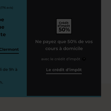
(176 avis)
pe
ue
ute
Ne payez que 50% de vos
cours à domicile
 Clermont
avec le crédit d’impôt
?
i de 9h à
Le crédit d'impôt
h.