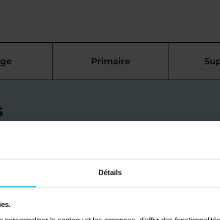
ège
Primaire
Sup
s
ais à
pour mieux
Détails
ies.
ée à Arpajon-sur-Cère,
personnaliser le contenu et les annonces, d'offrir des fonctionnalité