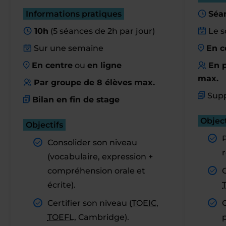
Informations pratiques
Séa
10h
(5 séances de 2h par jour)
Le s
Sur une semaine
En c
En centre
ou
en ligne
En p
max.
Par groupe de 8 élèves max.
Supp
Bilan en fin de stage
Object
Objectifs
Consolider son niveau
r
(vocabulaire, expression +
compréhension orale et
C
écrite).
Certifier son niveau (
TOEIC
,
TOEFL
, Cambridge).