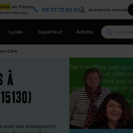
domia
en France
09 72 72 83 83
Acadomia recrute
che de chez vous
Lycée
Supérieur
Adulte
sur-Cère
s à
15130)
s avec des enseignants