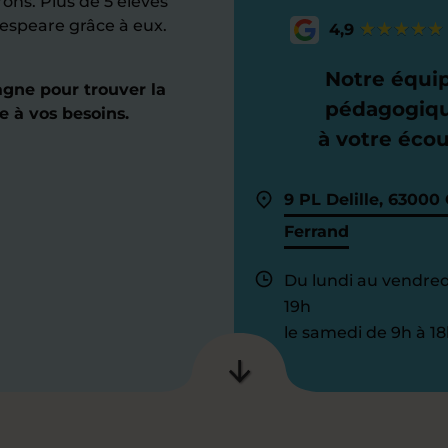
ons. Plus de 5 élèves
espeare grâce à eux.
4,9
Notre équi
gne pour trouver la
pédagogiq
e à vos besoins.
à votre éco
9 PL Delille, 63000
Ferrand
Du lundi au vendred
19h
le samedi de 9h à 18