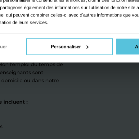
sonnalisées pour les
s partageons également des informations sur l'utilisation de notre sit
s clés du programme
yse, qui peuvent combiner celles-ci avec d'autres informations que vou
er des information dans
isation de leurs services.
avec un focus particulier
professeurs bilingues, nos
sonnalisée et
nuer
Personnaliser
A
elon l'emploi du temps de
 enseignants sont
à domicile
ou dans notre
 incluent :
s