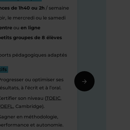
nces de 1h40 ou 2h
/ semaine
oir, le mercredi ou le samedi
entre
ou
en ligne
etits groupes de 8 élèves
orts pédagogiques adaptés
ifs
Progresser ou optimiser ses
ésultats, à l’écrit et à l’oral.
ertifier son niveau (
TOEIC
,
TOEFL
, Cambridge).
Gagner en méthodologie,
performance et autonomie.