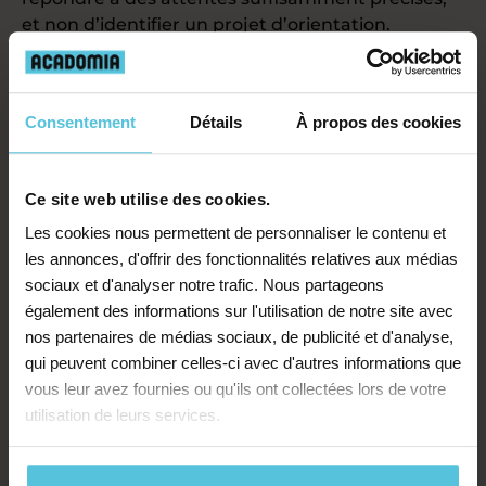
et non d’identifier un projet d’orientation.
Dans un organisme privé ou auprès de
professionnels libéraux, pour faire un bilan
d’orientation individualisé. Cet accompagnement,
Consentement
Détails
À propos des cookies
dépassant largement le simple apport
d’informations, permet d’aboutir à l’identification
d’un projet personnel motivant.
Ce site web utilise des cookies.
Les cookies nous permettent de personnaliser le contenu et
Le bilan d’orientation individualisé
les annonces, d'offrir des fonctionnalités relatives aux médias
sociaux et d'analyser notre trafic. Nous partageons
Vous vous interrogez sur les
tests d’orientation
?
également des informations sur l'utilisation de notre site avec
Un bilan d’orientation se déroule en plusieurs
nos partenaires de médias sociaux, de publicité et d'analyse,
étapes et comprend généralement :
qui peuvent combiner celles-ci avec d'autres informations que
vous leur avez fournies ou qu'ils ont collectées lors de votre
Un entretien individuel
où sont passés en
utilisation de leurs services.
revue les attentes et les questionnements à
l’origine du bilan, le parcours scolaire (notes,