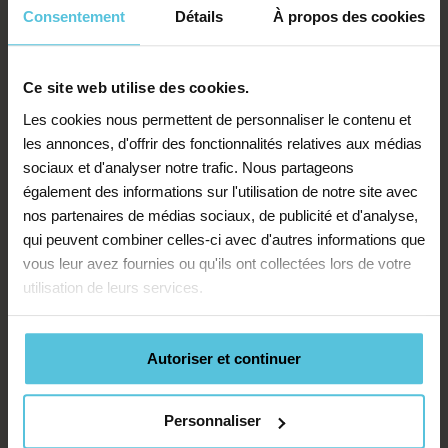
mieux vaut une heure de travail actif qu’une
Consentement
Détails
À propos des cookies
soirée entière passée à relire sans
structuration. L’objectif n’est pas de
bachoter, mais de construire des acquis
Ce site web utilise des cookies.
solides.
Les cookies nous permettent de personnaliser le contenu et
les annonces, d'offrir des fonctionnalités relatives aux médias
Créer une relation de confiance avec les
sociaux et d'analyser notre trafic. Nous partageons
professeurs
également des informations sur l'utilisation de notre site avec
Les enseignants jouent un rôle clé dans l’avis
nos partenaires de médias sociaux, de publicité et d'analyse,
final du dossier. Ils peuvent être de véritables
qui peuvent combiner celles-ci avec d'autres informations que
soutiens, à condition que la relation soit
vous leur avez fournies ou qu'ils ont collectées lors de votre
saine et construite dans le temps.
utilisation de leurs services.
Conseil :
invitez votre enfant à prendre des
initiatives simples : échanger en fin de cours,
Autoriser et continuer
poser des questions sur son orientation,
demander un retour sur un devoir. Ces
échanges renforcent la relation
Personnaliser
pédagogique… et la perception de l’élève.