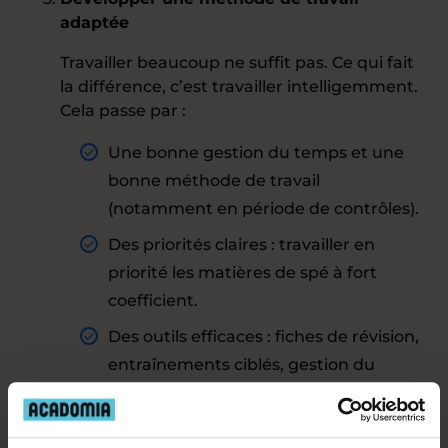
adaptée
Travailler beaucoup ne suffit pas. Ce qui fait
la différence, c’est travailler intelligemment.
Cela passe par :
Une bonne gestion du temps et une
bonne méthode de travail
(notamment en période de contrôles).
Des priorités claires : travailler en
priorité les matières de spé à fort
coefficient.
Des outils efficaces : fiches de révision,
entraînements ciblés, gestion du
stress.
Recommandation de nos enseignants :