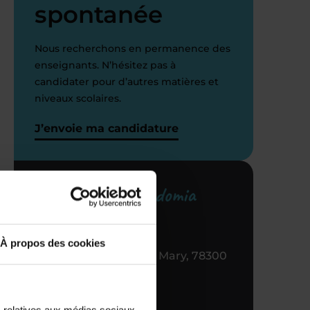
spontanée
Nous recherchons en permanence des
enseignants. N’hésitez pas à
candidater pour d’autres matières et
niveaux scolaires.
J’envoie ma candidature
Votre centre Acadomia
référent
À propos des cookies
4 RUE Jean Claude Mary, 78300
Poissy
01 30 06 59 25
s relatives aux médias sociaux