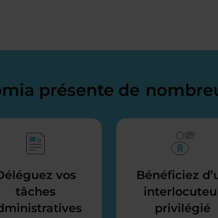
domia présente de
nombreu
Déléguez vos
Bénéficiez d’
tâches
interlocuteu
dministratives
privilégié