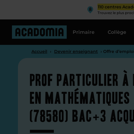
110 centres Aca
Trouvez le plus pro
Primaire
Collège
Accueil
›
Devenir enseignant
› Offre d’emplo
Prof particulier à
en mathématiques
(78580) Bac+3 acqu