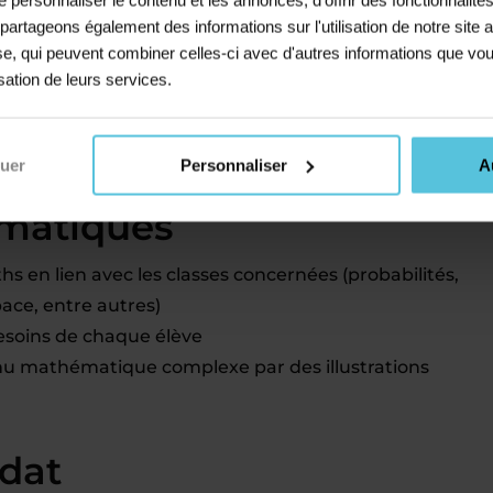
gralité des
formalités administratives
s partageons également des informations sur l'utilisation de notre sit
iques et à une appli mobile de suivi
yse, qui peuvent combiner celles-ci avec d'autres informations que vou
ntre ou en stage collectif pendant les vacances
isation de leurs services.
 activité parallèle
és comme professeur
nuer
Personnaliser
A
ématiques
en lien avec les classes concernées (probabilités,
pace, entre autres)
esoins de chaque élève
nu mathématique complexe par des illustrations
idat