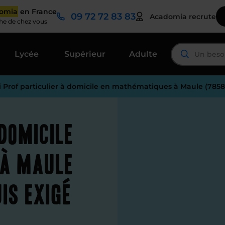
domia
en France
09 72 72 83 83
Acadomia recrute
che de chez vous
Lycée
Supérieur
Adulte
i Prof particulier à domicile en mathématiques à Maule (785
 domicile
 à Maule
is exigé