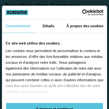
Travailler chez Acadomia
présente de
nombreux
avantages
Consentement
Détails
À propos des cookies
Ce site web utilise des cookies.
Les cookies nous permettent de personnaliser le contenu et
les annonces, d'offrir des fonctionnalités relatives aux médias
Enseignez près de chez vous, selon
sociaux et d'analyser notre trafic. Nous partageons
vos horaires
également des informations sur l'utilisation de notre site avec
nos partenaires de médias sociaux, de publicité et d'analyse,
Afin de garantir le meilleur
qui peuvent combiner celles-ci avec d'autres informations que
accompagnement, nous organisons votre
vous leur avez fournies ou qu'ils ont collectées lors de votre
emploi du temps en fonction de votre profil,
utilisation de leurs services.
vos disponibilités et votre flexibilité.
Autoriser et continuer