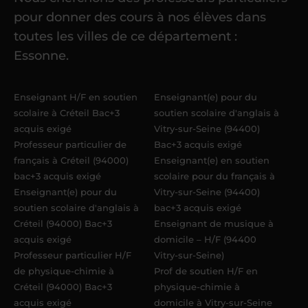
Une fois ma candidature validée,
mon
pour donner des cours à nos élèves dans
référent me confie mes premiers
toutes les villes de ce département :
élèves
dans un délai de
6 jours
Essonne.
maximum
. Me voilà enseignant(e)
Acadomia.
Enseignant H/F en soutien
Enseignant(e) pour du
scolaire à Créteil Bac+3
soutien scolaire d'anglais à
acquis exigé
Vitry-sur-Seine (94400)
Professeur particulier de
Bac+3 acquis exigé
français à Créteil (94000)
Enseignant(e) en soutien
bac+3 acquis exigé
scolaire pour du français à
Enseignant(e) pour du
Vitry-sur-Seine (94400)
soutien scolaire d'anglais à
bac+3 acquis exigé
Créteil (94000) Bac+3
Enseignant de musique à
acquis exigé
domicile – H/F (94400
Professeur particulier H/F
Vitry-sur-Seine)
de physique-chimie à
Prof de soutien H/F en
Créteil (94000) Bac+3
physique-chimie à
acquis exigé
domicile à Vitry-sur-Seine