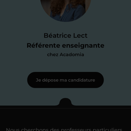
candidature
Je passe un
test de 15 minutes
pour
faire le point sur mes
connaissances
des programmes scolaires
(et pouvoir
Béatrice Lect
me mettre à jour au besoin) et
Référente enseignante
j’échange en direct avec un chargé de
chez Acadomia
recrutement
pour lui faire part de
ma
motivation à enseigner
.
Je dépose ma candidature
Étape 3
Je commence mes
cours
Nous cherchons des professeurs particuliers