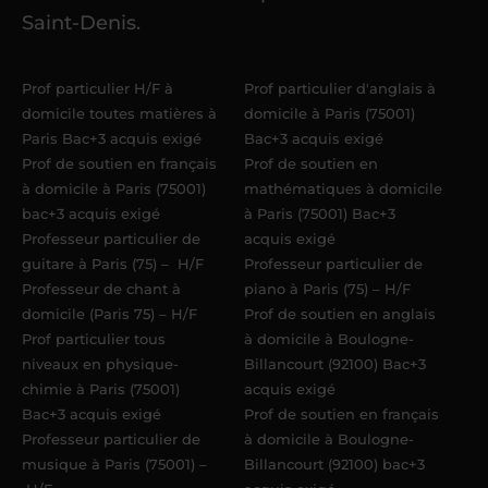
élèves
dans un délai de
6 jours
Saint-Denis.
maximum
. Me voilà enseignant(e)
Acadomia.
Prof particulier H/F à
Prof particulier d'anglais à
domicile toutes matières à
domicile à Paris (75001)
Paris Bac+3 acquis exigé
Bac+3 acquis exigé
Prof de soutien en français
Prof de soutien en
à domicile à Paris (75001)
mathématiques à domicile
bac+3 acquis exigé
à Paris (75001) Bac+3
Professeur particulier de
acquis exigé
guitare à Paris (75) – H/F
Professeur particulier de
Professeur de chant à
piano à Paris (75) – H/F
domicile (Paris 75) – H/F
Prof de soutien en anglais
Prof particulier tous
à domicile à Boulogne-
niveaux en physique-
Billancourt (92100) Bac+3
chimie à Paris (75001)
acquis exigé
Bac+3 acquis exigé
Prof de soutien en français
Professeur particulier de
à domicile à Boulogne-
musique à Paris (75001) –
Billancourt (92100) bac+3