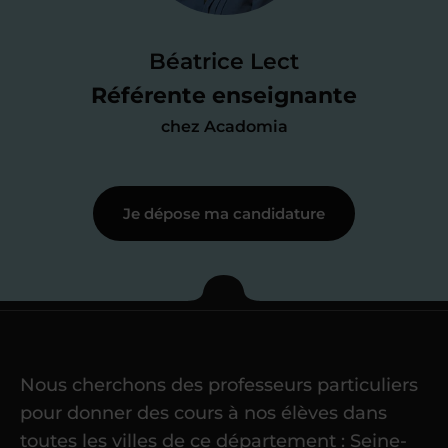
Je passe un
test de 15 minutes
pour
faire le point sur mes
connaissances
des programmes scolaires
(et pouvoir
Béatrice Lect
me mettre à jour au besoin) et
Référente enseignante
j’échange en direct avec un chargé de
chez Acadomia
recrutement
pour lui faire part de
ma
motivation à enseigner
.
Je dépose ma candidature
Étape 3
Je commence mes
cours
Nous cherchons des professeurs particuliers
Une fois ma candidature validée,
mon
pour donner des cours à nos élèves dans
référent me confie mes premiers
toutes les villes de ce département : Seine-