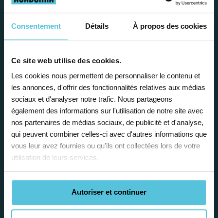
présente de
nombreux
avantages
Consentement
Détails
À propos des cookies
Ce site web utilise des cookies.
Les cookies nous permettent de personnaliser le contenu et
les annonces, d'offrir des fonctionnalités relatives aux médias
sociaux et d'analyser notre trafic. Nous partageons
Enseignez près de chez vous, selon
également des informations sur l'utilisation de notre site avec
vos horaires
nos partenaires de médias sociaux, de publicité et d'analyse,
qui peuvent combiner celles-ci avec d'autres informations que
Afin de garantir le meilleur
vous leur avez fournies ou qu'ils ont collectées lors de votre
accompagnement, nous organisons votre
utilisation de leurs services.
emploi du temps en fonction de votre profil,
vos disponibilités et votre flexibilité.
Autoriser et continuer