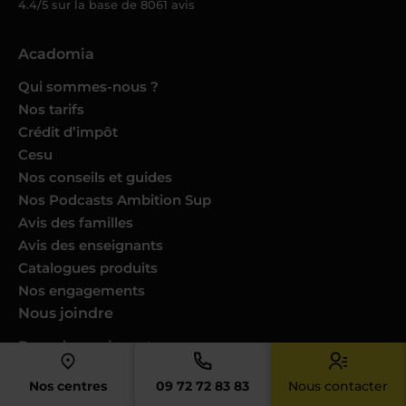
4.4/5 sur la base de
8061
avis
Acadomia
Qui sommes-nous ?
Nos tarifs
Crédit d’impôt
Cesu
Nos conseils et guides
Nos Podcasts Ambition Sup
Avis des familles
Avis des enseignants
Catalogues produits
Nos engagements
Nous joindre
Devenir enseignant
Devenir professeur musique
Nos centres
09 72 72 83 83
Nous contacter
Trouver un cours dans ma ville