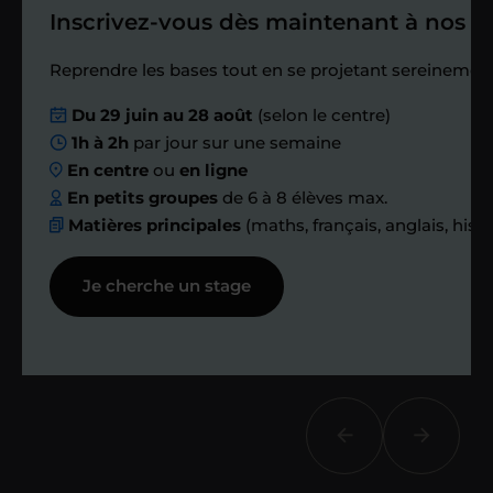
Inscrivez-vous dès maintenant à nos st
Étape 4
Reprendre les bases tout en se projetant sereinement
Nous planifions
Du 29 juin au 28 août
(selon le centre)
1h à 2h
par jour sur une semaine
ensemble des
En centre
ou
en ligne
échanges réguliers
En petits groupes
de 6 à 8 élèves max.
Matières principales
(maths, français, anglais, hist
Afin de suivre le travail et les progrès
Je cherche un stage
réalisés, votre enseignant et moi-
même vous proposons des points et
des bilans tout au long de votre
accompagnement.