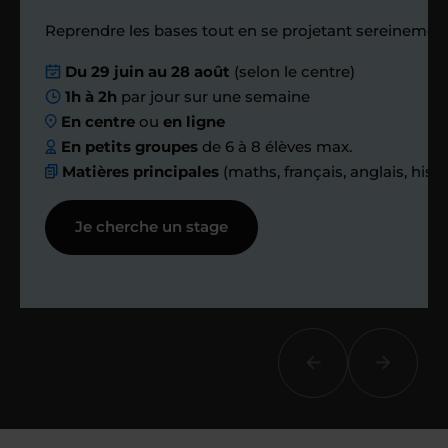
Étape 4
Reprendre les bases tout en se projetant sereinement
Du 29 juin au 28 août
(selon le centre)
Nous planifions
1h à 2h
par jour sur une semaine
En centre
ou
en ligne
ensemble des
En petits groupes
de 6 à 8 élèves max.
Matières principales
(maths, français, anglais, hist
échanges réguliers
Je cherche un stage
Afin de suivre le travail et les progrès
réalisés, votre enseignant et moi-
même vous proposons des points et
des bilans tout au long de votre
accompagnement.