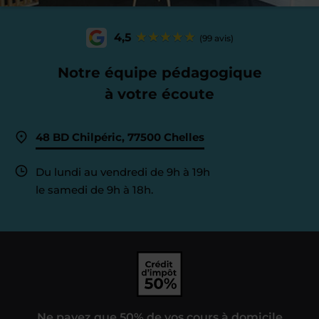
4,5
(99 avis)
Notre équipe pédagogique
à votre écoute
48 BD Chilpéric, 77500 Chelles
Du lundi au vendredi de 9h à 19h
le samedi de 9h à 18h.
Ne payez que 50% de vos cours à domicile