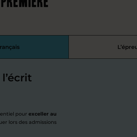
 première
rançais
L’épre
l’écrit
sentiel pour
exceller au
uer lors des admissions