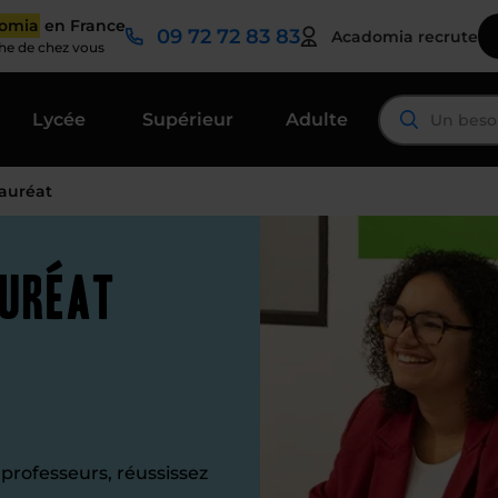
domia
en France
09 72 72 83 83
Acadomia recrute
che de chez vous
Lycée
Supérieur
Adulte
lauréat
auréat
professeurs, réussissez