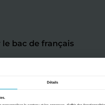
 le bac de français
Stage préparation à
Stag
l'écrit de français
Spéc
Détails
Pendant les vacances scolaires
Pend
ies.
Informations pratiques
Infor
personnaliser le contenu et les annonces, d'offrir des fonctionnalité