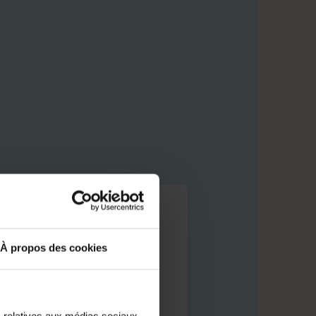
es révisions
ialités
À propos des cookies
ant les vacances scolaires
mations pratiques
s relatives aux médias sociaux